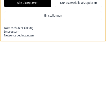
Alle akzeptieren
Nur essenzielle akzeptieren
Einstellungen
RECHTLICHES
Impressum
Datenschutzerklärung
Impressum
Datenschutz
Nutzungsbedingungen
Allgemeine Geschäftsbedingungen
INFOS
Über uns
Unsere Wohnungen
Online Buchen
Preise
© 2023 12-Zimmerfrei.de GmbH