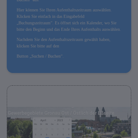
Hier können Sie Ihren Aufenthaltszeitraum auswählen.
Klicken Sie einfach in das Eingabefeld
„Buchungszeitraum“. Es öffnet sich ein Kalender, wo Sie
bitte den Beginn und das Ende Ihres Aufenthalts auswählen.
Nachdem Sie den Aufenthaltszeitraum gewählt haben,
klicken Sie bitte auf den
Button „Suchen / Buchen“.