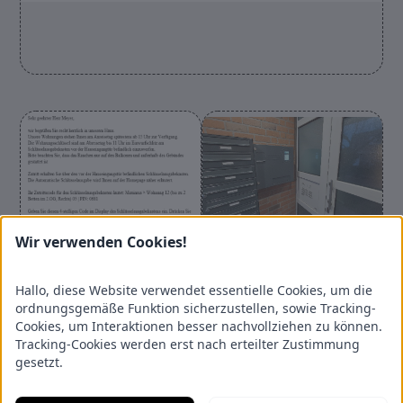
Wir verwenden Cookies!
Den Wohnungsschlüssel erhalten Sie am
Schlüsselausgabekasten durch PIN-Eingabe, ab 15 Uhr des
Hallo, diese Website verwendet essentielle Cookies, um die
Anreisetages. Den Wohnungsschlüssel werfen Sie bitte bei
ordnungsgemäße Funktion sicherzustellen, sowie Tracking-
Abreise links oben in den Einwurfschlitz am
Cookies, um Interaktionen besser nachvollziehen zu können.
Schlüsselausgabekasten vor der Tür, wo Sie auch den Schlüssel
Tracking-Cookies werden erst nach erteilter Zustimmung
in Empfang genommen haben.
gesetzt.