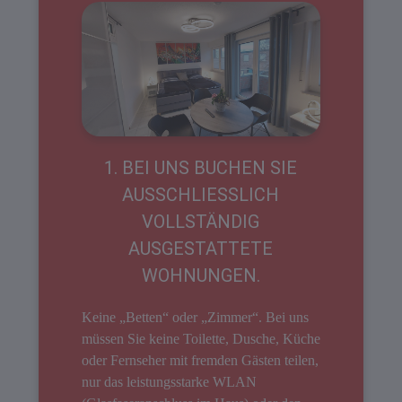
1. BEI UNS BUCHEN SIE
AUSSCHLIESSLICH V
OLLSTÄNDIG A
USGESTATTETE W
OHNUNGEN.
Keine „Betten“ oder „Zimmer“. Bei uns
müssen Sie keine Toilette, Dusche, Küche
oder Fernseher mit fremden Gästen teilen,
nur das leistungsstarke WLAN