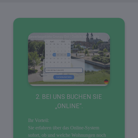
2. BEI UNS BUCHEN SIE
„ONLINE“.
Ihr Vorteil:
Sie erfahren über das Online-System
sofort, ob und welche Wohnungen noch