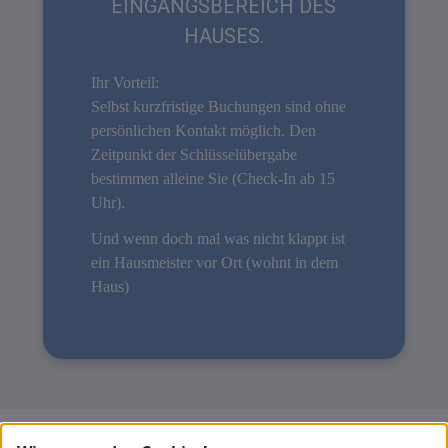
EINGANGSBEREICH DES
HAUSES.
Ihr Vorteil:
Selbst kurzfristige Buchungen sind ohne
persönlichen Kontakt möglich. Den
Zeitpunkt der Schlüsselübergabe
bestimmen alleine Sie (Check-In ab 15
Uhr).
Und wenn doch mal was nicht klappt ist
ein Hausmeister vor Ort (wohnt in dem
Haus)