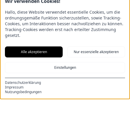
Wir verwenden Cookies!
Hallo, diese Website verwendet essentielle Cookies, um die
Zu den Wohnungen
ordnungsgemäße Funktion sicherzustellen, sowie Tracking-
Cookies, um Interaktionen besser nachvollziehen zu können.
Tracking-Cookies werden erst nach erteilter Zustimmung
gesetzt.
Alle akzeptieren
Nur essenzielle akzeptieren
Einstellungen
RECHTLICHES
Impressum
Datenschutzerklärung
Impressum
Datenschutz
Nutzungsbedingungen
Allgemeine Geschäftsbedingungen
INFOS
Über uns