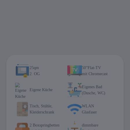
25qm
50“Flat-TV
2. OG
mit Chromecast
Eigenes Bad
Eigene Küche
(Dusche, WC)
Tisch, Stühle,
WLAN
Kleiderschrank
Glasfaser
2 Boxspringbetten
dimmbare