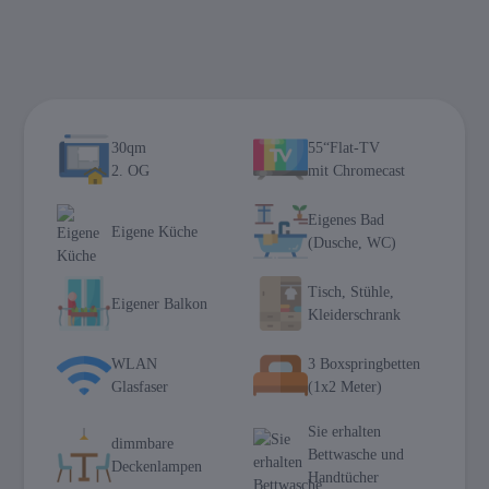
30qm
55“Flat-TV
2. OG
mit Chromecast
Eigenes Bad
Eigene Küche
(Dusche, WC)
Tisch, Stühle,
Eigener Balkon
Kleiderschrank
WLAN
3 Boxspringbetten
Glasfaser
(1x2 Meter)
Sie erhalten
dimmbare
Bettwasche und
Deckenlampen
Handtücher