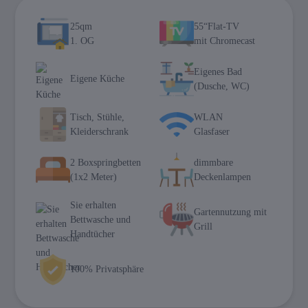
25qm
55“Flat-TV
1. OG
mit Chromecast
Eigenes Bad
Eigene Küche
(Dusche, WC)
Tisch, Stühle,
WLAN
Kleiderschrank
Glasfaser
2 Boxspringbetten
dimmbare
(1x2 Meter)
Deckenlampen
Sie erhalten
Gartennutzung mit
Bettwasche und
Grill
Handtücher
100% Privatsphäre