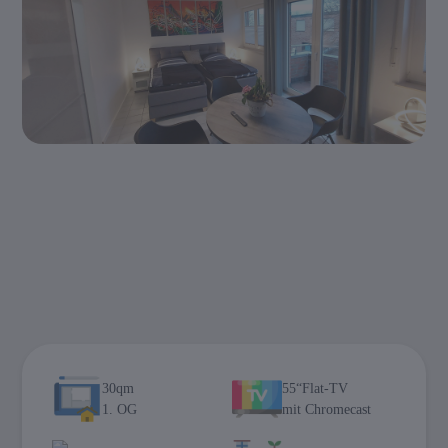
30qm
55“Flat-TV
1. OG
mit Chromecast