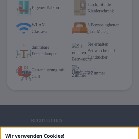
Tisch, Stühle,
Eigener Balkon
Kleiderschrank
WLAN
3 Boxspringbetten
Glasfaser
(1x2 Meter)
Sie erhalten
dimmbare
Bettwasche und
Deckenlampen
Handtücher
Gartennutzung mit
2 Zimmer
Grill
RECHTLICHES
Impressum
Wir verwenden Cookies!